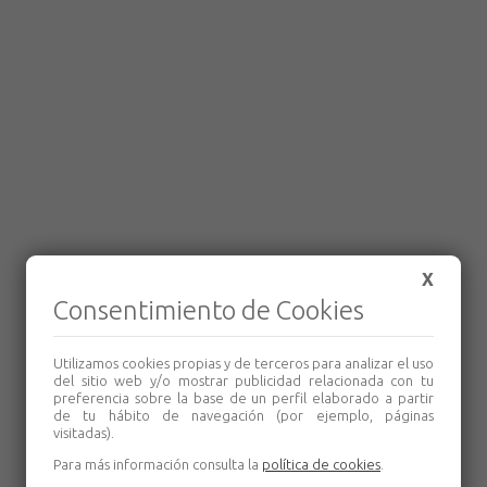
X
Consentimiento de Cookies
Utilizamos cookies propias y de terceros para analizar el uso
del sitio web y/o mostrar publicidad relacionada con tu
preferencia sobre la base de un perfil elaborado a partir
de tu hábito de navegación (por ejemplo, páginas
visitadas).
Para más información consulta la
política de cookies
.