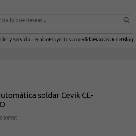
ller y Servicio Técnico
Proyectos a medida
Marcas
Outlet
Blog
automática soldar Cevik CE-
RO
E800PRO